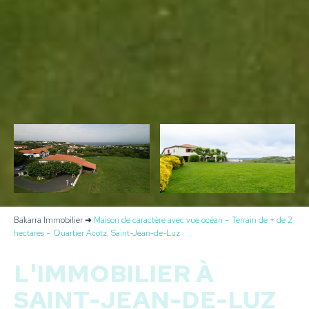
Bakarra Immobilier
➜
Maison de caractère avec vue océan – Terrain de + de 2
hectares – Quartier Acotz, Saint-Jean-de-Luz
L'IMMOBILIER À
SAINT-JEAN-DE-LUZ