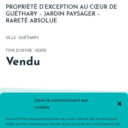
PROPRIÉTÉ D’EXCEPTION AU CŒUR DE
GUÉTHARY – JARDIN PAYSAGER –
RARETÉ ABSOLUE
VILLE : GUÉTHARY
TYPE D'OFFRE : VENTE
Vendu
DESCRIPTION DU BIEN
Gérer le consentement aux
cookies
Guéthary – Propriété d’exception au cœur du village
Pour offrir les meilleures expériences, nous utilisons des technologies
Guéthary – An Exceptional Property in the Heart of the Village
telles que les cookies pour stocker et/ou accéder aux informations des