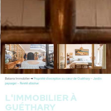
Bakarra Immobilier
➜
Propriété d’exception au cœur de Guéthary – Jardin
paysager – Rareté absolue
L'IMMOBILIER À
GUÉTHARY