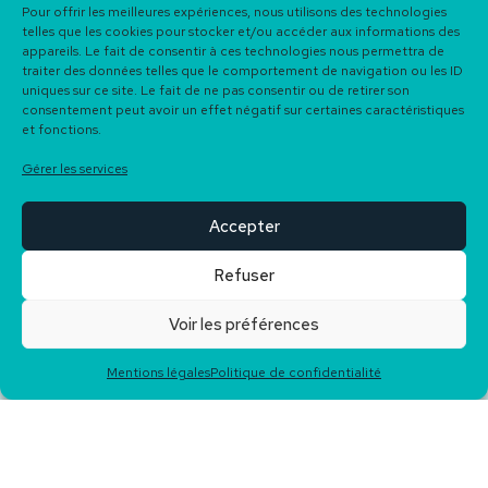
Pour offrir les meilleures expériences, nous utilisons des technologies
telles que les cookies pour stocker et/ou accéder aux informations des
appareils. Le fait de consentir à ces technologies nous permettra de
traiter des données telles que le comportement de navigation ou les ID
DESCRIPTION DU BIEN
uniques sur ce site. Le fait de ne pas consentir ou de retirer son
consentement peut avoir un effet négatif sur certaines caractéristiques
et fonctions.
Aux portes de Biarritz, dans le recherché quartier
Larochefoucauld, découvrez ce superbe appartement T4 de 88
Gérer les services
m², niché au sein d’une résidence de 2022 avec ascenseur.
Accepter
L’environnement est idéal : toutes commodités à pied, à
seulement quelques minutes du stade Aguilera, de la clinique
Refuser
Aguilera, du golf, du quartier Saint-Charles et des plages.
Voir les préférences
Pensé pour le confort au quotidien, il offre une pièce de vie
spacieuse et lumineuse prolongée par une grande terrasse
Mentions légales
Politique de confidentialité
exposée sud, d’où l’on profite d’une vue dégagée sur les
montagnes. La cuisine ouverte s’intègre harmonieusement à
l’espace de vie, créant une atmosphère conviviale et moderne.