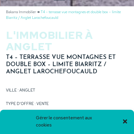
Bakarra Immobilier
➜
T4 – terrasse vue montagnes et double box – limite
Biarritz / Anglet Larochefoucauld
L'IMMOBILIER À
ANGLET
T4 – TERRASSE VUE MONTAGNES ET
DOUBLE BOX – LIMITE BIARRITZ /
ANGLET LAROCHEFOUCAULD
VILLE : ANGLET
TYPE D'OFFRE : VENTE
Vendu
Gérer le consentement aux
cookies