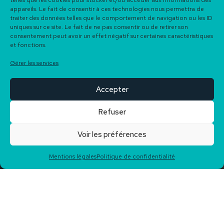
telles que les cookies pour stocker et/ou accéder aux informations des
appareils. Le fait de consentir à ces technologies nous permettra de
traiter des données telles que le comportement de navigation ou les ID
uniques sur ce site. Le fait de ne pas consentir ou de retirer son
consentement peut avoir un effet négatif sur certaines caractéristiques
et fonctions.
Gérer les services
Accepter
Refuser
Voir les préférences
Plus de
50 biens
à la
Notée
5/5 sur Google
Mentions légales
Politique de confidentialité
vente
Reviews
Bakarra Immobilier