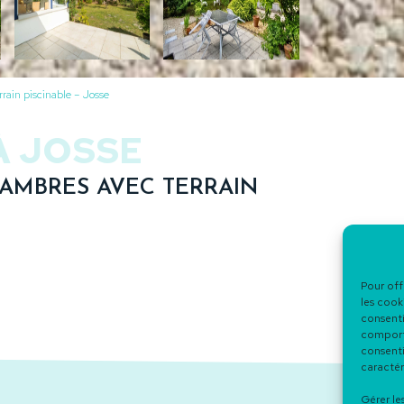
rain piscinable – Josse
À JOSSE
HAMBRES AVEC TERRAIN
Pour off
les cook
consenti
comporte
consenti
caractér
Gérer le