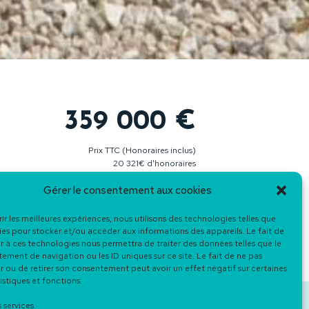
359 000 €
Prix TTC (Honoraires inclus)
20 321€ d'honoraires
Gérer le consentement aux cookies
rir les meilleures expériences, nous utilisons des technologies telles que
ies pour stocker et/ou accéder aux informations des appareils. Le fait de
r à ces technologies nous permettra de traiter des données telles que le
ment de navigation ou les ID uniques sur ce site. Le fait de ne pas
r ou de retirer son consentement peut avoir un effet négatif sur certaines
istiques et fonctions.
s services