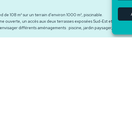
 de 108 m² sur un terrain d’environ 1000 m², piscinable.
isine ouverte, un accès aux deux terrasses exposées Sud-Est et Nord-Oue
 d’envisager différents aménagements : piscine, jardin paysager, espace d
ls ce bien est exposé sont disponibles sur le site géorisques :
https://www.