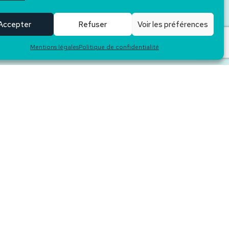
Accepter
Refuser
Voir les préférences
st, 3 chambres, une salle de bain et un WC séparé.
Mentions légales
Politique de confidentialité
étente ou extension.
georisques.gouv.fr
.