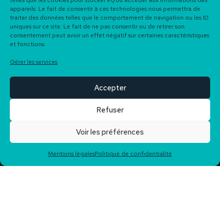
telles que les cookies pour stocker et/ou accéder aux informations des
appareils. Le fait de consentir à ces technologies nous permettra de
traiter des données telles que le comportement de navigation ou les ID
uniques sur ce site. Le fait de ne pas consentir ou de retirer son
consentement peut avoir un effet négatif sur certaines caractéristiques
et fonctions.
Gérer les services
Accepter
Refuser
Voir les préférences
Plus de
50 biens
à la
Notée
5/5 sur Google
Mentions légales
Politique de confidentialité
vente
Reviews
Bakarra Immobilier