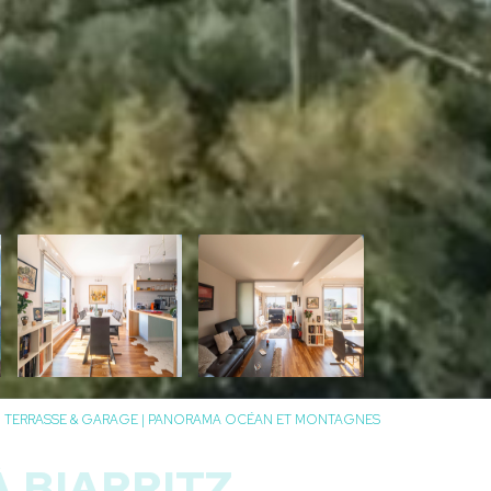
R | TERRASSE & GARAGE | PANORAMA OCÉAN ET MONTAGNES
À BIARRITZ