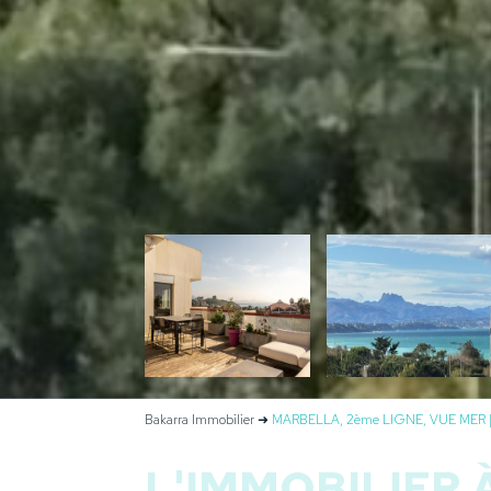
Bakarra Immobilier
➜
MARBELLA, 2ème LIGNE, VUE ME
L'IMMOBILIER 