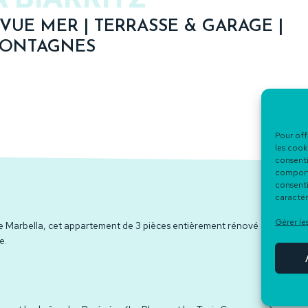
VUE MER | TERRASSE & GARAGE |
MONTAGNES
Pour off
les cook
consenti
comporte
consenti
caractér
Gérer le
de Marbella, cet appartement de 3 pièces entièrement rénové offre un cad
e.