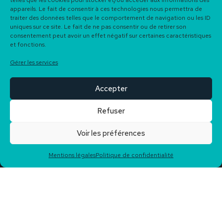
telles que les cookies pour stocker et/ou accéder aux informations des
appareils. Le fait de consentir à ces technologies nous permettra de
traiter des données telles que le comportement de navigation ou les ID
uniques sur ce site. Le fait de ne pas consentir ou de retirer son
consentement peut avoir un effet négatif sur certaines caractéristiques
et fonctions.
Gérer les services
Accepter
Refuser
Voir les préférences
Plus de
50 biens
à la
Notée
5/5 sur Google
Mentions légales
Politique de confidentialité
vente
Reviews
Bakarra Immobilier