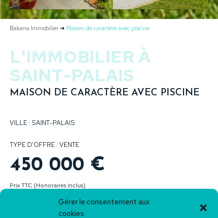
Bakarra Immobilier
➜
Maison de caractère avec piscine
L'IMMOBILIER À
SAINT-PALAIS
MAISON DE CARACTÈRE AVEC PISCINE
VILLE : SAINT-PALAIS
TYPE D'OFFRE : VENTE
450 000 €
Prix TTC (Honoraires inclus)
25 472€ d'honoraires
Gérer le consentement aux
cookies