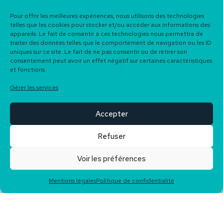
Pour offrir les meilleures expériences, nous utilisons des technologies
telles que les cookies pour stocker et/ou accéder aux informations des
DESCRIPTION DU BIEN
appareils. Le fait de consentir à ces technologies nous permettra de
traiter des données telles que le comportement de navigation ou les ID
uniques sur ce site. Le fait de ne pas consentir ou de retirer son
Magnifique bâtisse datant des années 1600, entièrement
consentement peut avoir un effet négatif sur certaines caractéristiques
rénovée avec goût, située aux portes de Saint-Palais et à 35
et fonctions.
minutes de Bayonne dans le village d’Arraute-Charritte.
Gérer les services
Elle séduit par ses volumes généreux et son charme authentique.
Accepter
Vous découvrirez une superbe pièce de vie de 75 m² avec une
belle hauteur sous plafond. Le rez-de-chaussée accueille
Refuser
également une suite parentale de plus de 30 m² ainsi qu’un
atelier de 47 m².
Voir les préférences
À l’étage, quatre chambres spacieuses, une salle de bain et un
Mentions légales
Politique de confidentialité
WC complètent l’ensemble.
Des combles d’environ 45 m² offrent encore de belles possibilités
d’aménagement selon vos envies.