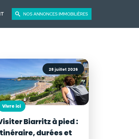
NT
NOS ANNONCES IMMOBILIÈRES
28 juillet 2026
Vivre ici
Visiter Biarritz à pied :
itinéraire, durées et