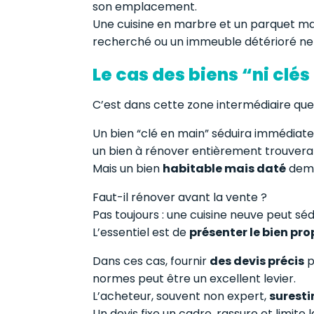
son emplacement.
Une cuisine en marbre et un parquet mas
recherché ou un immeuble détérioré ne 
Le cas des biens “ni clés
C’est dans cette zone intermédiaire que l
Un bien “clé en main” séduira immédiat
un bien à rénover entièrement trouvera a
Mais un bien
habitable mais daté
dema
Faut-il rénover avant la vente ?
Pas toujours : une cuisine neuve peut séd
L’essentiel est de
présenter le bien pr
Dans ces cas, fournir
des devis précis
p
normes peut être un excellent levier.
L’acheteur, souvent non expert,
suresti
Un devis fixe un cadre, rassure et limite 