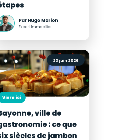
étapes
Par Hugo Marion
Expert Immobilier
23 juin 2026
Vivre ici
Bayonne, ville de
gastronomie : ce que
six siècles de jambon