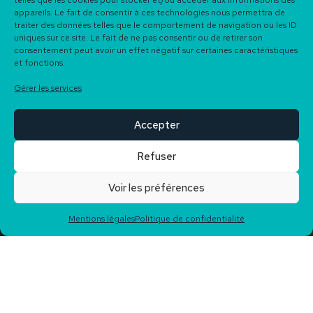
telles que les cookies pour stocker et/ou accéder aux informations des
appareils. Le fait de consentir à ces technologies nous permettra de
traiter des données telles que le comportement de navigation ou les ID
uniques sur ce site. Le fait de ne pas consentir ou de retirer son
consentement peut avoir un effet négatif sur certaines caractéristiques
et fonctions.
Gérer les services
Accepter
Refuser
Voir les préférences
Plus de
50 biens
à la
Notée
5/5 sur Google
Mentions légales
Politique de confidentialité
vente
Reviews
Bakarra Immobilier