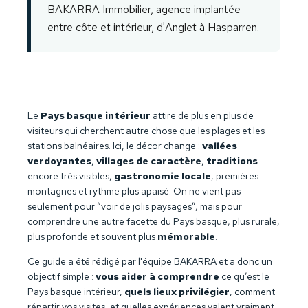
BAKARRA Immobilier, agence implantée
entre côte et intérieur, d'Anglet à Hasparren.
Le
Pays basque intérieur
attire de plus en plus de
visiteurs qui cherchent autre chose que les plages et les
stations balnéaires. Ici, le décor change :
vallées
verdoyantes
,
villages de caractère
,
traditions
encore très visibles,
gastronomie locale
, premières
montagnes et rythme plus apaisé. On ne vient pas
seulement pour “voir de jolis paysages”, mais pour
comprendre une autre facette du Pays basque, plus rurale,
plus profonde et souvent plus
mémorable
.
Ce guide a été rédigé par l'équipe BAKARRA et a donc un
objectif simple :
vous aider à comprendre
ce qu’est le
Pays basque intérieur,
quels lieux privilégier
, comment
répartir vos visites, et quelles expériences valent vraiment