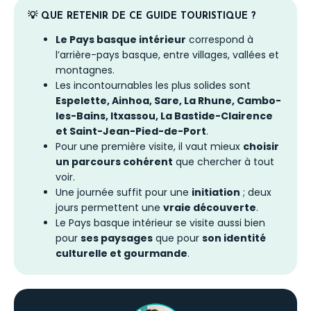
d’océan. L’intérieur propose davantage de
💡 QUE RETENIR DE CE GUIDE TOURISTIQUE ?
vallées, de villages, de gastronomie locale et
Le Pays basque intérieur
correspond à
d’expériences de montagne.
l’arrière-pays basque, entre villages, vallées et
montagnes.
Les incontournables les plus solides sont
Espelette, Ainhoa, Sare, La Rhune, Cambo-
les-Bains, Itxassou, La Bastide-Clairence
et Saint-Jean-Pied-de-Port
.
Pour une première visite, il vaut mieux
choisir
un parcours cohérent
que chercher à tout
voir.
Une journée suffit pour une
initiation
; deux
jours permettent une
vraie découverte
.
Le Pays basque intérieur se visite aussi bien
pour
ses paysages
que pour
son identité
culturelle et gourmande
.