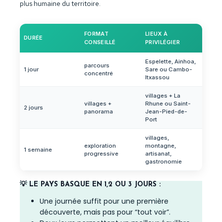
plus humaine du territoire.
FORMAT
LIEUX À
DURÉE
CONSEILLÉ
PRIVILÉGIER
Espelette, Ainhoa,
parcours
1 jour
Sare ou Cambo-
concentré
Itxassou
villages + La
villages +
Rhune ou Saint-
2 jours
panorama
Jean-Pied-de-
Port
villages,
exploration
montagne,
1 semaine
progressive
artisanat,
gastronomie
💡 LE PAYS BASQUE EN 1,2 OU 3 JOURS :
Une journée suffit pour une première
découverte, mais pas pour “tout voir”.