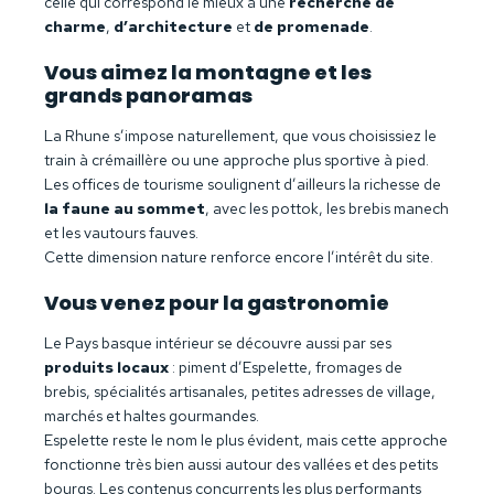
celle qui correspond le mieux à une
recherche de
charme
,
d’architecture
et
de promenade
.
Vous aimez la montagne et les
grands panoramas
La Rhune s’impose naturellement, que vous choisissiez le
train à crémaillère ou une approche plus sportive à pied.
Les offices de tourisme soulignent d’ailleurs la richesse de
la faune au sommet
, avec les pottok, les brebis manech
et les vautours fauves.
Cette dimension nature renforce encore l’intérêt du site.
Vous venez pour la gastronomie
Le Pays basque intérieur se découvre aussi par ses
produits locaux
: piment d’Espelette, fromages de
brebis, spécialités artisanales, petites adresses de village,
marchés et haltes gourmandes.
Espelette reste le nom le plus évident, mais cette approche
fonctionne très bien aussi autour des vallées et des petits
bourgs. Les contenus concurrents les plus performants