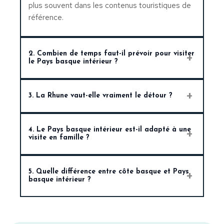
plus souvent dans les contenus touristiques de
référence.
2. Combien de temps faut-il prévoir pour visiter
le Pays basque intérieur ?
Une journée permet une première approche.
3. La Rhune vaut-elle vraiment le détour ?
Deux jours donnent déjà une visite beaucoup
plus équilibrée. Au-delà, on peut explorer le
Oui. C’est l’un des sites les plus emblématiques
territoire de manière bien plus fine, par zones ou
4. Le Pays basque intérieur est-il adapté à une
du Pays basque intérieur, notamment pour ses
par thèmes.
visite en famille ?
panoramas, son train à crémaillère et son
caractère très identitaire.
Oui, surtout si l’on privilégie les villages faciles à
5. Quelle différence entre côte basque et Pays
parcourir et les expériences simples comme le
basque intérieur ?
train de La Rhune.
La côte concentre les plages, les stations
balnéaires et les grandes promenades en bord