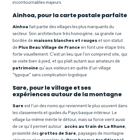
incontournables majeurs.
Ainhoa, pour la carte postale parfaite
Ainhoa
fait partie des villages les plus marquants du
secteur. Son architecture très homogène, sa grande rue
bordée de
maisons blanches et rouges
et son statut
de
Plus Beau Village de France
en font une étape très
forte visuellement. C’est un lieu que l’on comprend vite, qui
se visite bien à pied, et qui plaît autant aux amateurs de
patrimoine
qu’aux visiteurs en quête d’un village
“typique” sans complication logistique.
Sare, pour le village et ses
expériences autour de la montagne
Sare
est l’un des noms qui reviennent le plus souvent dans
les classements et guides du Pays basque intérieur. Le
village lui-même mérite le détour, mais sa force vient aussi
de ce qu’il permet autour :
accès au train de La Rhune
,
proximité des
grottes de Sare
, paysages de montagne
et lecture plus complète du
Pays basque traditionnel
.