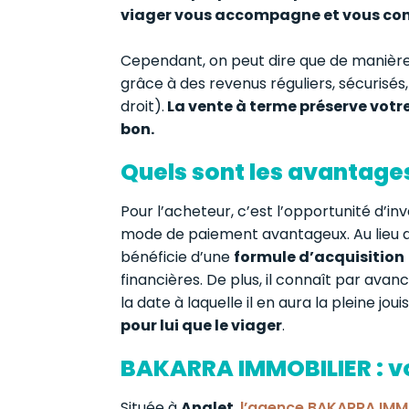
viager vous accompagne et vous conse
Cependant, on peut dire que de manière 
grâce à des revenus réguliers, sécurisés
droit).
La vente à terme préserve votre
bon.
Quels sont les avantages
Pour l’acheteur, c’est l’opportunité d’inv
mode de paiement avantageux. Au lieu d’a
bénéficie d’une
formule d’acquisition
financières. De plus, il connaît par ava
la date à laquelle il en aura la pleine jo
pour lui que le viager
.
BAKARRA IMMOBILIER : vo
Située à
Anglet
,
l’agence BAKARRA IMM