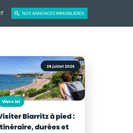
NT
NOS ANNONCES IMMOBILIÈRES
28 juillet 2026
Vivre ici
Visiter Biarritz à pied :
itinéraire, durées et