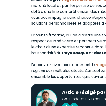
marché local et par l’expertise de ses co
doté d’une fine compréhension des méca
vous accompagne dans chaque étape de v
solutions personnalisées et adaptées à v
La
vente à terme
, au-delà d’être une t
respect de la séniorité et perspective d
le choix d’une expertise reconnue dans l
l’authenticité du
Pays Basque
et
des L
Découvrez avec nous comment le
viag
régions aux multiples atouts. Contactez 
ensemble les opportunités qui s’ouvrent
Article rédigé pa
Co-fondateur & Expert Im