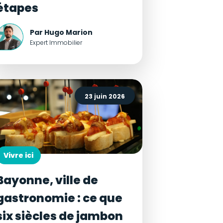
étapes
Par Hugo Marion
Expert Immobilier
23 juin 2026
Vivre ici
Bayonne, ville de
gastronomie : ce que
six siècles de jambon