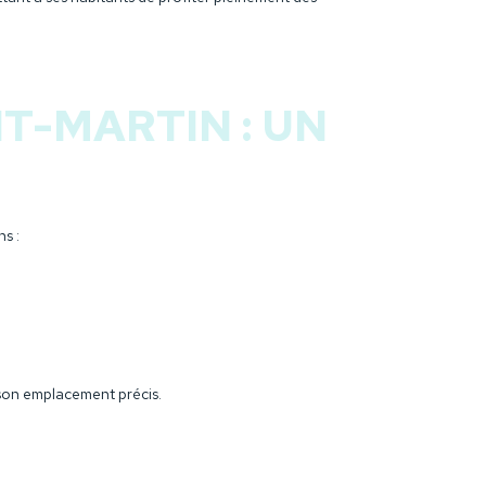
T-MARTIN : UN
s :
 son emplacement précis.