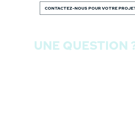
proximité, notamment l’École Primaire Jules
CONTACTEZ-NOUS POUR VOTRE PROJET 
constitue un espace de jeu idéal pour les e
dynamique avec des commerces de proximit
Biarritz.
UNE QUESTION 
OBTENEZ UNE RÉPONSE PERSO
NOM
*
EMAIL
*
MESSAGE
*