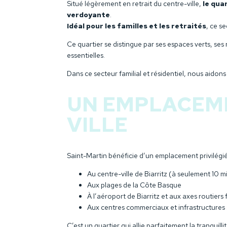
Situé légèrement en retrait du centre-ville,
le qua
verdoyante
.
Idéal pour les familles et les retraités
, ce s
Ce quartier se distingue par ses espaces verts, se
essentielles.
Dans ce secteur familial et résidentiel, nous aidons
UN EMPLACEME
VILLE
Saint-Martin bénéficie d’un emplacement privilégi
Au centre-ville de Biarritz (à seulement 10 m
Aux plages de la Côte Basque
À l’aéroport de Biarritz et aux axes routiers 
Aux centres commerciaux et infrastructures s
C’est un quartier qui allie parfaitement la tranquil