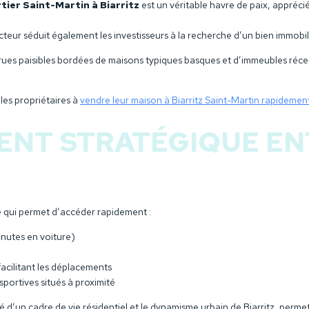
rtier Saint-Martin à Biarritz
est un véritable havre de paix, appré
ecteur séduit également les investisseurs à la recherche d’un bien immobil
s rues paisibles bordées de maisons typiques basques et d’immeubles réce
 les propriétaires à
vendre leur maison à Biarritz Saint-Martin rapidemen
NT STRATÉGIQUE EN
é qui permet d’accéder rapidement :
inutes en voiture)
facilitant les déplacements
portives situés à proximité
lité d’un cadre de vie résidentiel et le dynamisme urbain de Biarritz, perm