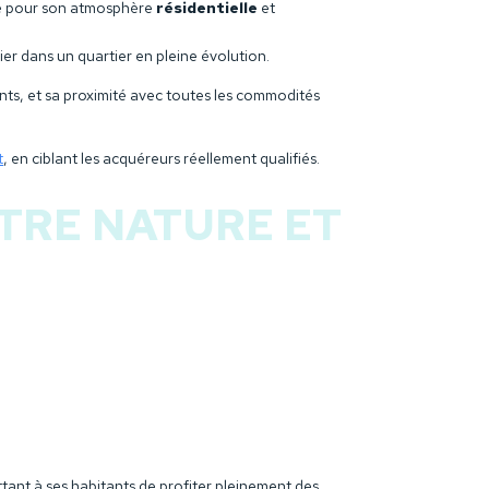
cié pour son atmosphère
résidentielle
et
ier dans un quartier en pleine évolution.
nts, et sa proximité avec toutes les commodités
t
, en ciblant les acquéreurs réellement qualifiés.
TRE NATURE ET
ettant à ses habitants de profiter pleinement des