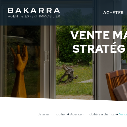
ACHETER
VENTE MA
STRATÉGI
Bakarra Immobilier
➜
Agence immobilière à Biarritz
➜
Vente