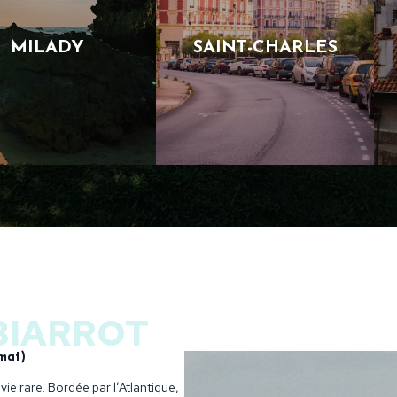
MILADY
SAINT-CHARLES
BIARROT
imat)
vie rare. Bordée par l’Atlantique,