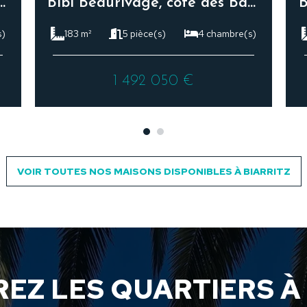
ATION COMPLETE ET DE QUALITE, QUARTIER MILADY/SAINT MARTIN
Bibi Beaurivage, côte des Basques maison loft d’exception
s)
183 m²
5 pièce(s)
4 chambre(s)
1 492 050 €
VOIR TOUTES NOS MAISONS DISPONIBLES À BIARRITZ
EZ LES QUARTIERS À 