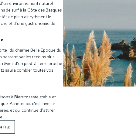
t d’un environnement naturel
ons de surf à la Côte des Basques
tés de plein air rythment le
 riche et d’une gastronomie de
ie
orte : du charme Belle Époque du
n passant par les recoins plus
s rêviez d’un pied-à-terre proche
ritz saura combler toutes vos
ons à Biarritz reste stable et
e. Acheter ici, c’est investir
res, et qui continue d’attirer
e.
RITZ