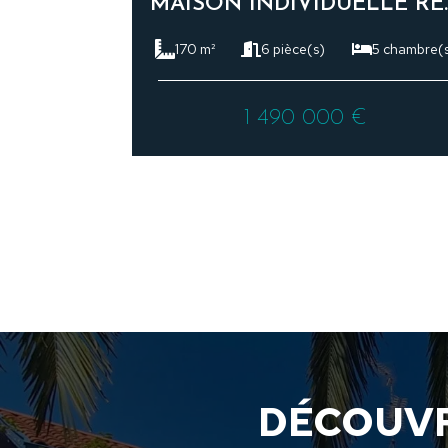
MAISON INDIVIDUELLE RENOV
170 m²
6 pièce(s)
5 chambre(
1 490 000 €
DÉCOUVR