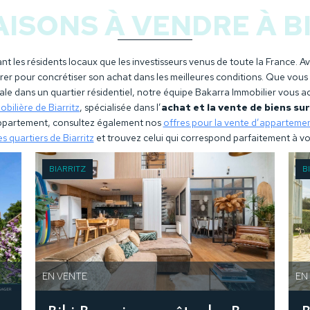
ISONS À VENDRE À B
nt les résidents locaux que les investisseurs venus de toute la France. Avec
ntourer pour concrétiser son achat dans les meilleures conditions. Que vo
liale dans un quartier résidentiel, notre équipe Bakarra Immobilier vous
bilière de Biarritz
, spécialisée dans l’
achat et la vente de biens su
appartement, consultez également nos
offres pour la vente d’appartement
s quartiers de Biarritz
et trouvez celui qui correspond parfaitement à vot
BIARRITZ
B
EN VENTE
EN