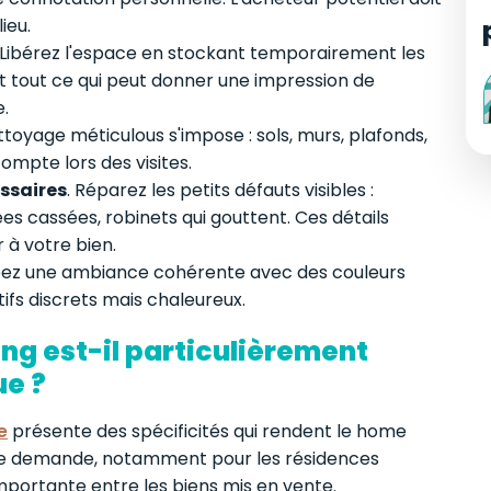
ieu.
Libérez l'espace en stockant temporairement les
et tout ce qui peut donner une impression de
.
ttoyage méticulous s'impose : sols, murs, plafonds,
compte lors des visites.
essaires
. Réparez les petits défauts visibles :
nées cassées, robinets qui gouttent. Ces détails
 à votre bien.
éez une ambiance cohérente avec des couleurs
fs discrets mais chaleureux.
ng est-il particulièrement
ue ?
e
présente des spécificités qui rendent le home
orte demande, notamment pour les résidences
portante entre les biens mis en vente.