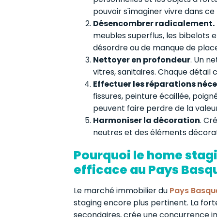
pouvoir s'imaginer vivre dans ce l
Désencombrer radicalement.
meubles superflus, les bibelots 
désordre ou de manque de place
Nettoyer en profondeur
. Un ne
vitres, sanitaires. Chaque détail 
Effectuer les réparations néc
fissures, peinture écaillée, poig
peuvent faire perdre de la valeur
Harmoniser la décoration
. Cr
neutres et des éléments décorati
Pourquoi le home stagi
efficace au Pays Basq
Le marché immobilier du
Pays Basqu
staging encore plus pertinent. La f
secondaires, crée une concurrence im