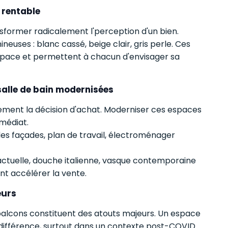
s rentable
sformer radicalement l'perception d'un bien.
ineuses : blanc cassé, beige clair, gris perle. Ces
espace et permettent à chacun d'envisager sa
 salle de bain modernisées
tement la décision d'achat. Moderniser ces espaces
médiat.
s façades, plan de travail, électroménager
actuelle, douche italienne, vasque contemporaine
t accélérer la vente.
eurs
 balcons constituent des atouts majeurs. Un espace
 différence, surtout dans un contexte post-COVID