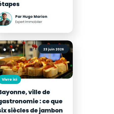
étapes
Par Hugo Marion
Expert Immobilier
23 juin 2026
Vivre ici
Bayonne, ville de
gastronomie : ce que
six siècles de jambon