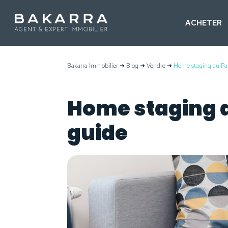
ACHETER
Bakarra Immobilier
➜
Blog
➜
Vendre
➜
Home staging au Pay
Home staging a
guide