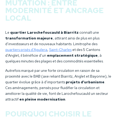
MUTATION : ENTRE
MODERNITÉ ET ANCRAGE
LOCAL
Le
quartier Larochefoucauld à Biarritz
connaît une
transformation majeure
, attirant ainsi de plus en plus
d’investisseurs et de nouveaux habitants. Limitrophe des
quartiers prisés d’Aguilera
,
Saint-Charles
et des 5 Cantons
d’Anglet, il bénéficie d’un
emplacement stratégique
, à
quelques minutes des plages et des commodités essentielles.
Autrefois marqué par une forte circulation en raison de sa
proximité avec le BAB (axe reliant Biarritz, Anglet et Bayonne), le
quartier évolue grâce à d’importants
projets d’urbanisme
.
Ces aménagements, pensés pour fluidifier la circulation et
améliorer la qualité de vie, font de Larochefoucauld un secteur
attractif
en pleine modernisation
.
POURQUOI CHOISIR LE