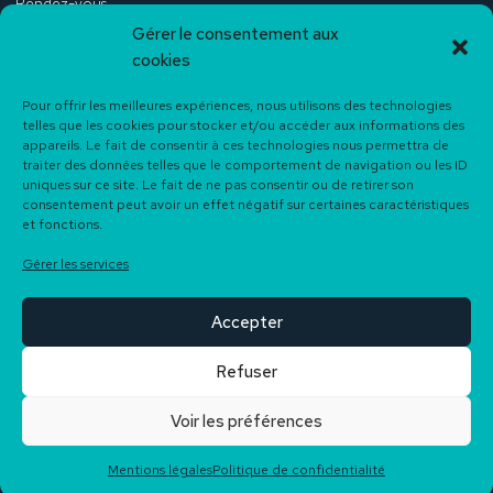
Rendez-vous
Gérer le consentement aux
Contact
cookies
Pour offrir les meilleures expériences, nous utilisons des technologies
telles que les cookies pour stocker et/ou accéder aux informations des
NOS COORDONNÉES
appareils. Le fait de consentir à ces technologies nous permettra de
traiter des données telles que le comportement de navigation ou les ID
116 Rue des 4 Cantons, 64600 Anglet
uniques sur ce site. Le fait de ne pas consentir ou de retirer son
05 59 63 33 84
consentement peut avoir un effet négatif sur certaines caractéristiques
contact@bakarra-immobilier.fr
et fonctions.
Du Lundi au Vendredi
Gérer les services
09h30 à 12h30 - 14h00 à 18h00
Accepter
Refuser
Voir les préférences
Mentions légales
Politique de confidentialité
© 2026 - Créé par
ARANEA