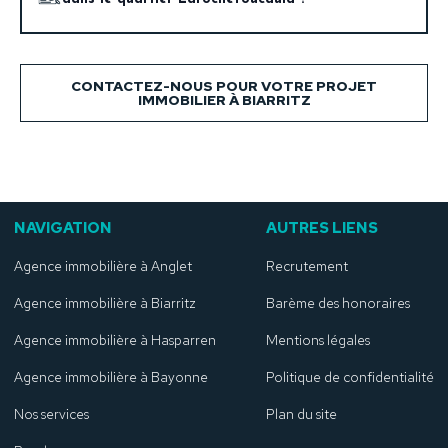
grâce à des rénovations urbaines et de nouveaux
d’infrastructures sportives et de nombreux
aménagements.
commerces de proximité. De plus, il offre un cadre de
Le quartier dispose de nombreux commerces :
vie calme tout en étant proche des centres
boulangeries, restaurants, pharmacies, ainsi que de
d’activités.
CONTACTEZ-NOUS POUR VOTRE PROJET
services médicaux (clinique Aguilera). Il est également
IMMOBILIER À BIARRITZ
bien desservi par les transports en commun, facilitant
les déplacements vers Biarritz et Bayonne.
NAVIGATION
AUTRES LIENS
Agence immobilière à Anglet
Recrutement
Agence immobilière à Biarritz
Barème des honoraires
Agence immobilière à Hasparren
Mentions légales
Agence immobilière à Bayonne
Politique de confidentialité
Nos services
Plan du site