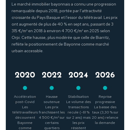
Le marché immobilier bayonnais a connu une progression
remarquable depuis 2018, portée par l’attractivité
croissante du Pays Basque et l’essor du télétravail. Les prix
ont augmenté de plus de 40 % en sept ans, passant de 3
315 €/m² en 2018 à environ 4 700 €/m² en 2025 selon
Orpi. Cette hausse, plus modérée que celle de Biarritz,
reflète le positionnement de Bayonne comme marché
urbain accessible.
2020
2022
2024
2026
Accélération
Hausse
Stabilisation
Reprise
post-Covid
soutenue
Le volume des
progressive
Les
Les prix
transactions
La baisse des
télétravailleurs
franchissent les
recule (-61 %
taux (3,30 % sur
découvrent
4 500 €/m² sur
sur 2 ans) mais
20 ans) relance
Bayonne
certains
les prix
la demande
comme
quartiers
résistent