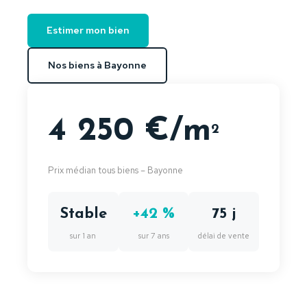
Estimer mon bien
Nos biens à Bayonne
4 250 €/m
2
Prix médian tous biens – Bayonne
Stable
+42 %
75 j
sur 1 an
sur 7 ans
délai de vente