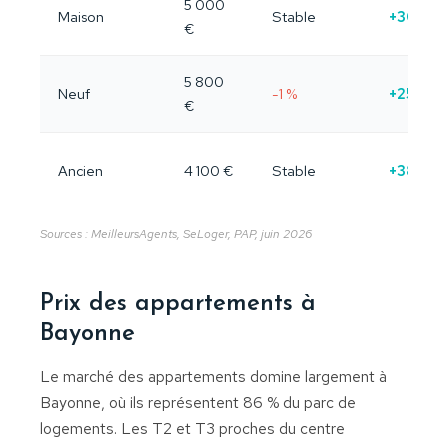
5 000
Maison
Stable
+30 %
€
5 800
Neuf
-1 %
+25 %
€
Ancien
4 100 €
Stable
+38 %
Sources : MeilleursAgents, SeLoger, PAP, juin 2026
Prix des appartements à
Bayonne
Le marché des appartements domine largement à
Bayonne, où ils représentent 86 % du parc de
logements. Les T2 et T3 proches du centre