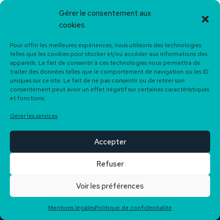
Gérer le consentement aux
cookies
Pour offrir les meilleures expériences, nous utilisons des technologies
telles que les cookies pour stocker et/ou accéder aux informations des
NAVIGATION
AUTRES LIENS
appareils. Le fait de consentir à ces technologies nous permettra de
traiter des données telles que le comportement de navigation ou les ID
Agence immobilière à Anglet
Recrutement
uniques sur ce site. Le fait de ne pas consentir ou de retirer son
consentement peut avoir un effet négatif sur certaines caractéristiques
Agence immobilière à Biarritz
Barème des honoraires
et fonctions.
Agence immobilière à Hasparren
Mentions légales
Gérer les services
Agence immobilière à Bayonne
Politique de confidentialité
Accepter
Nos services
Plan du site
Refuser
Rendez-vous
Contact
Voir les préférences
Mentions légales
Politique de confidentialité