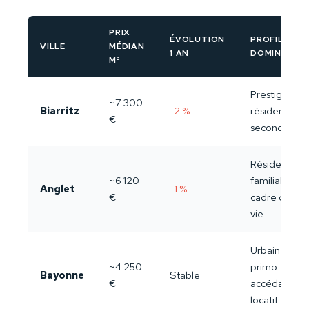
PRIX
ÉVOLUTION
PROFIL
VILLE
MÉDIAN
1 AN
DOMINANT
M²
Prestige,
~7 300
Biarritz
-2 %
résidences
€
secondaires
Résidentiel
~6 120
familial,
Anglet
-1 %
€
cadre de
vie
Urbain,
~4 250
primo-
Bayonne
Stable
€
accédants,
locatif