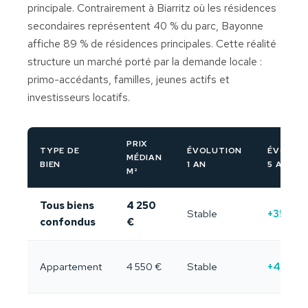
principale. Contrairement à Biarritz où les résidences
secondaires représentent 40 % du parc, Bayonne
affiche 89 % de résidences principales. Cette réalité
structure un marché porté par la demande locale :
primo-accédants, familles, jeunes actifs et
investisseurs locatifs.
PRIX
TYPE DE
ÉVOLUTION
ÉVOLUT
MÉDIAN
BIEN
1 AN
5 ANS
M²
Tous biens
4 250
Stable
+35 %
confondus
€
Appartement
4 550 €
Stable
+47 %