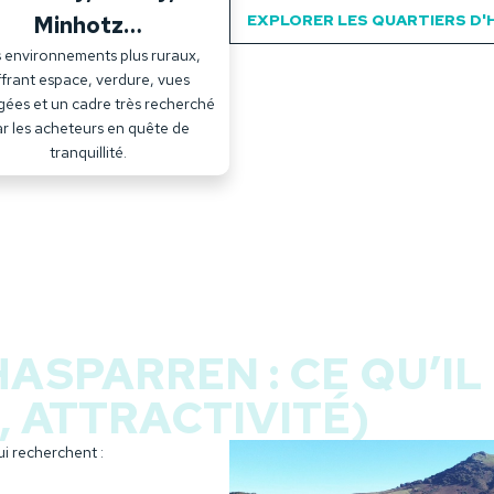
EXPLORER LES QUARTIERS D
Minhotz…
 environnements plus ruraux,
frant espace, verdure, vues
ées et un cadre très recherché
r les acheteurs en quête de
tranquillité.
HASPARREN : CE QU’IL
, ATTRACTIVITÉ)
ui recherchent :