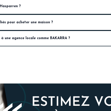
 Hasparren ?
icie, l’état du bien et la présence d’un jardin ou d’une vue. Une es
rchés pour acheter une maison ?
uartiers-villages proches sont parmi les plus demandés, chacun off
on à une agence locale comme BAKARRA ?
 marché d’Hasparren et son bassin de vie, et que nous vous acco