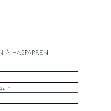
N À HASPARREN
GET
*