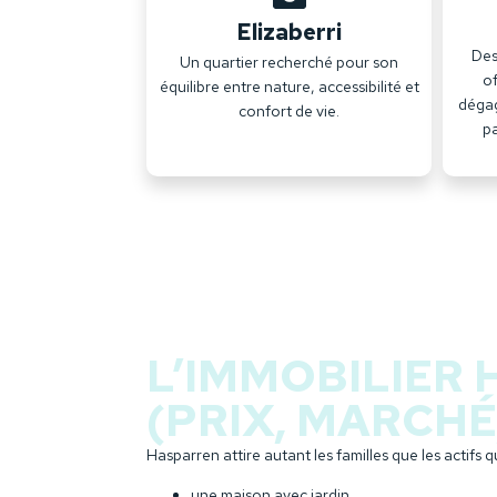
Elizaberri
Des
Un quartier recherché pour son
of
équilibre entre nature, accessibilité et
dégag
confort de vie.
pa
L’IMMOBILIER 
(PRIX, MARCHÉ
Hasparren attire autant les familles que les actifs q
une maison avec jardin,