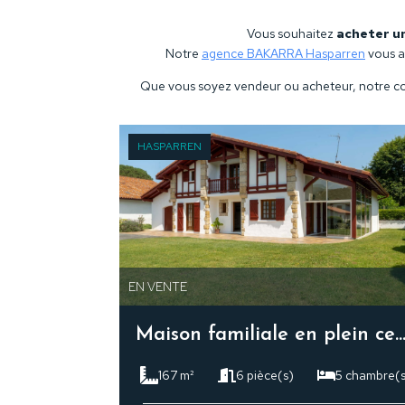
Vous souhaitez
acheter u
Notre
agence BAKARRA Hasparren
vous a
Que vous soyez vendeur ou acheteur, notre con
HASPARREN
EN VENTE
Maison familiale en plein centre 
167 m²
6 pièce(s)
5 chambre(