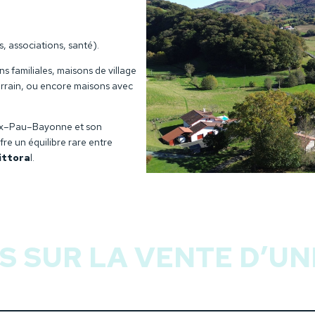
, associations, santé).
s familiales, maisons de village
errain, ou encore maisons avec
ux–Pau–Bayonne et son
fre un équilibre rare entre
ittora
l.
S SUR LA VENTE D’UN