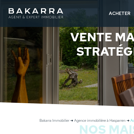
ACHETER
VENTE MA
STRATÉGI
Bakarra Immobilier
➜
Agence immobilière à Hasparren
➜
Ac
NOS MAI