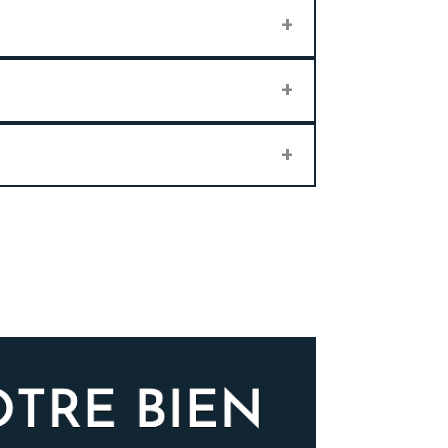
timation personnalisée reste la méthode la
rant une ambiance différente.
mpagnons de l’estimation à la signature,