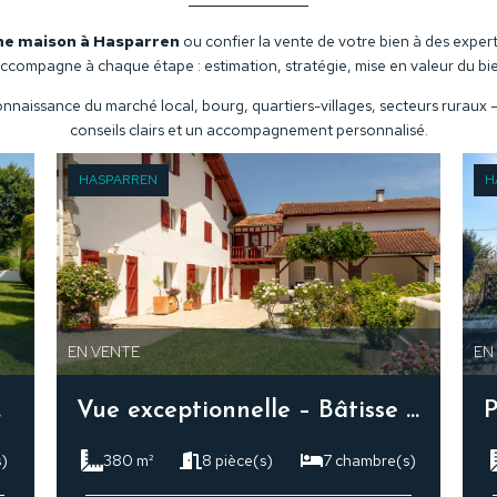
ne maison à Hasparren
ou confier la vente de votre bien à des exper
ccompagne à chaque étape : estimation, stratégie, mise en valeur du bi
naissance du marché local, bourg, quartiers-villages, secteurs ruraux
conseils clairs et un accompagnement personnalisé.
HASPARREN
H
EN VENTE
EN
ville
Vue exceptionnelle – Bâtisse du XVIIe avec piscine
s)
380 m²
8 pièce(s)
7 chambre(s)