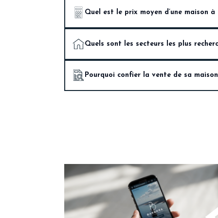
Quel est le prix moyen d’une maison à
Les prix varient selon le quartier, la superf
Quels sont les secteurs les plus reche
plus fiable.
Le bourg, Zelai, Elizaberri, ainsi que les q
Pourquoi confier la vente de sa mais
Parce que nous connaissons précisément le
avec transparence et rigueur.