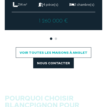
214 m²
4 pièce(s)
3 chambre(s)
1 260 000 €
VOIR TOUTES LES MAISONS À ANGLET
NOUS CONTACTER
POURQUOI CHOISIR
BLANCPIGNON POUR