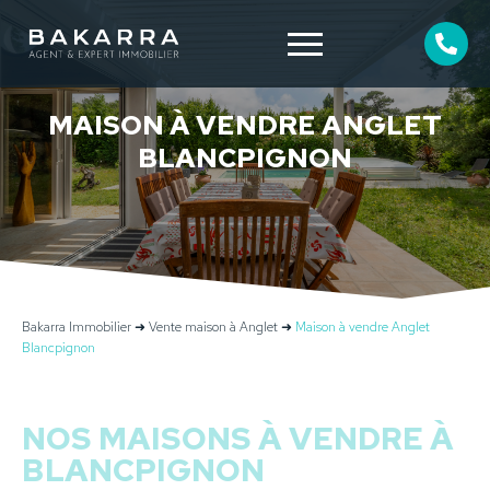
MAISON À VENDRE ANGLET
BLANCPIGNON
Bakarra Immobilier
➜
Vente maison à Anglet
➜
Maison à vendre Anglet
Blancpignon
NOS MAISONS À VENDRE À
BLANCPIGNON