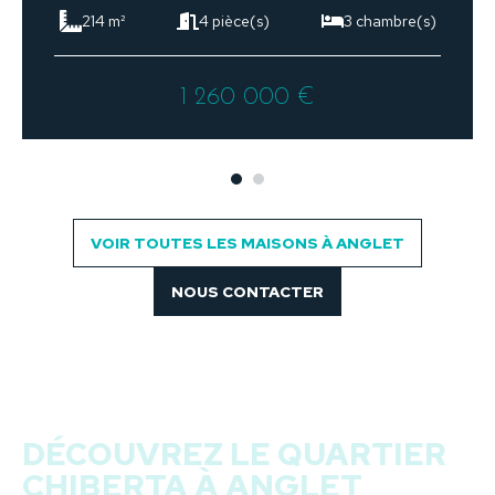
214 m²
4 pièce(s)
3 chambre(s)
1 260 000 €
VOIR TOUTES LES MAISONS À ANGLET
NOUS CONTACTER
DÉCOUVREZ LE QUARTIER
CHIBERTA À ANGLET