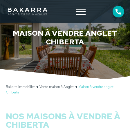
MAISON À VENDRE ANGLET
CHIBERTA
Bakarra Immobilier
➜
Vente maison à Anglet
➜
Maison à vendre anglet
Chiberta
NOS MAISONS À VENDRE À
CHIBERTA