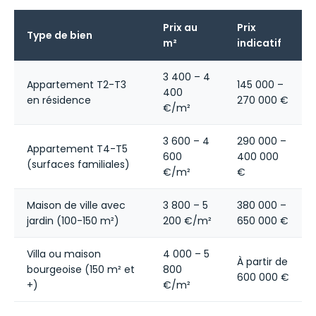
Prix au
Prix
Type de bien
m²
indicatif
3 400 – 4
Appartement T2-T3
145 000 –
400
en résidence
270 000 €
€/m²
3 600 – 4
290 000 –
Appartement T4-T5
600
400 000
(surfaces familiales)
€/m²
€
Maison de ville avec
3 800 – 5
380 000 –
jardin (100-150 m²)
200 €/m²
650 000 €
Villa ou maison
4 000 – 5
À partir de
bourgeoise (150 m² et
800
600 000 €
+)
€/m²